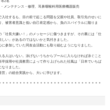
ト等2名
売・メンテナンス・修理、耳鼻咽喉科用医療機器販売
入社するも、目の前で起こる問題を父親や社員、取引先のせいに
り、被害者意識と低い自己肯定感から、負のスパイラルに陥りま
の「社長大嫌い！」のメッセージに傷つきますが、その裏には「仕
欲しい」があるのではないかと気付きました。
心に参加していた同友会活動にも取り組むようになりました。
る人はいない。泳げないうちからプールに入らなければ泳ぐこと
新卒採用や社員教育によって作り上げられた社風は「日本でいちば
になりました。
営」の総合実践から、大いに学びます。
＊＊＊＊＊＊＊＊＊＊＊＊＊＊＊＊＊＊＊＊＊＊＊＊＊＊＊＊＊＊