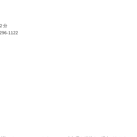
２分
6-1122
ナー