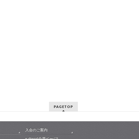
PAGETOP
入会のご案内
e.doyu(会員ページ)