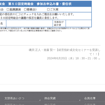
磯貝 正人・進藤 賢一【経営指針成文化セミナーを受講し
て！！】
2024年6月20日（木）18：30～21：00
→
支部長あいさつ
例会実績
会員名簿
支部長あいさつ
例会実績
会員名簿