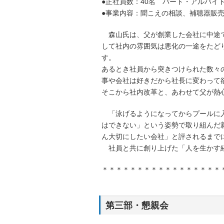
●正社員数：40名 パート・アルバイ
●事業内容：聞こえの相談、補聴器販
森山氏は、父が創業した会社に中途で
して社内の雰囲気は悪化の一途をたど
す。
あるとき社員から突きつけられた数々
事や会社は好きだから社長に変わって
そこから社内改革と、あわせて父が熱
「泳げるようになってからプールに入
はできない」という姿勢で取り組んだ
ん大切にしたい会社」と評されるまで
社員と共に創り上げた「人を生かす経
＊＊＊＊＊＊＊＊＊＊＊＊＊＊＊＊＊
第三部・懇親会